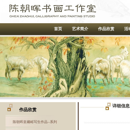
首页
艺术简介
作品欣赏
活
3
4
详细信息
作品欣赏
陈朝晖皇藏峪写生作品--系列